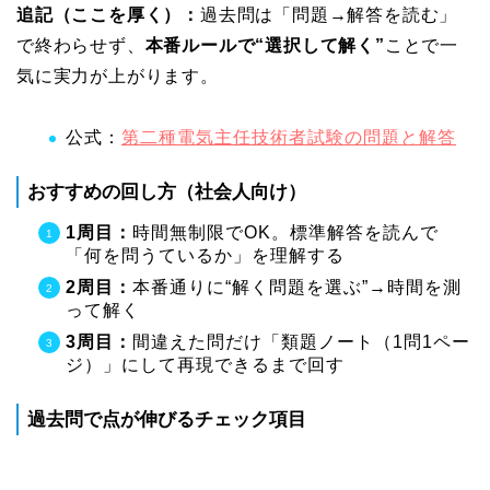
追記（ここを厚く）：
過去問は「問題→解答を読む」
で終わらせず、
本番ルールで“選択して解く”
ことで一
気に実力が上がります。
公式：
第二種電気主任技術者試験の問題と解答
おすすめの回し方（社会人向け）
1周目：
時間無制限でOK。標準解答を読んで
「何を問うているか」を理解する
2周目：
本番通りに“解く問題を選ぶ”→時間を測
って解く
3周目：
間違えた問だけ「類題ノート（1問1ペー
ジ）」にして再現できるまで回す
過去問で点が伸びるチェック項目