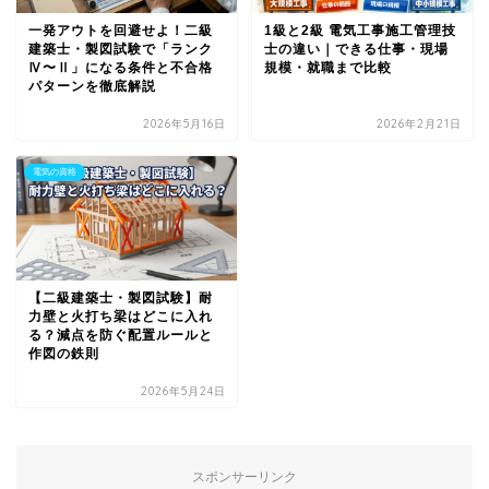
一発アウトを回避せよ！二級
1級と2級 電気工事施工管理技
建築士・製図試験で「ランク
士の違い｜できる仕事・現場
Ⅳ〜Ⅱ」になる条件と不合格
規模・就職まで比較
パターンを徹底解説
2026年5月16日
2026年2月21日
電気の資格
【二級建築士・製図試験】耐
力壁と火打ち梁はどこに入れ
る？減点を防ぐ配置ルールと
作図の鉄則
2026年5月24日
スポンサーリンク