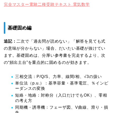
完全マスター電験二種受験テキスト 電気数学
基礎固め編
追記：
二次で「過去問が読めない」「解答を見ても式
の意味が分からない」場合、だいたい基礎が抜けてい
ます。基礎固めは、分厚い参考書を完走するより、次
の“頻出土台”を重点的に固めるのが効きます。
三相交流：P/Q/S、力率、線間/相、√3の扱い
単位法（p.u.）：基準容量・基準電圧、％インピ
ーダンスの変換
短絡・地絡：対称分（入口だけでもOK）、零相
の考え方
同期機・誘導機：フェーザ図、V曲線、滑り・損
失