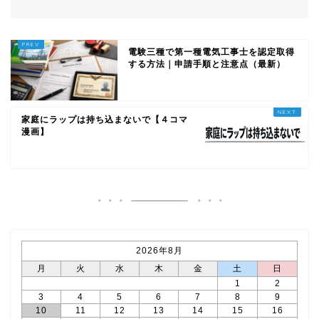
電験三種で第一種電気工事士を認定取得
する方法｜申請手順と注意点（最新）
家庭にラップは持ち込まないで【４コマ
漫画】
2026年8月
月
火
水
木
金
土
日
1
2
3
4
5
6
7
8
9
10
11
12
13
14
15
16