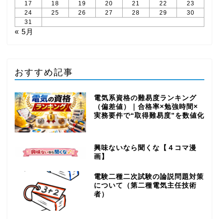
17
18
19
20
21
22
23
24
25
26
27
28
29
30
31
« 5月
おすすめ記事
電気系資格の難易度ランキング
（偏差値）｜合格率×勉強時間×
実務要件で“取得難易度”を数値化
興味ないなら聞くな【４コマ漫
画】
電験二種二次試験の論説問題対策
について（第二種電気主任技術
者）