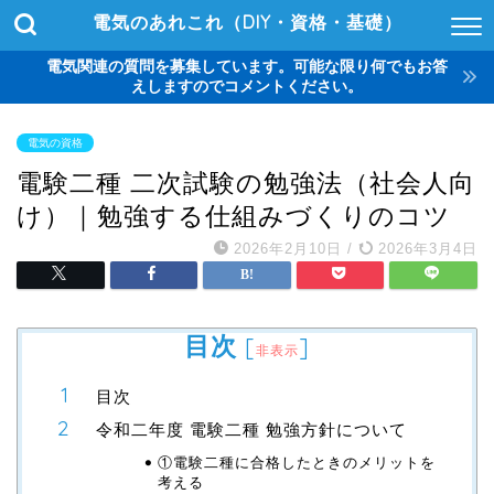
電気のあれこれ（DIY・資格・基礎）
電気関連の質問を募集しています。可能な限り何でもお答
えしますのでコメントください。
電気の資格
電験二種 二次試験の勉強法（社会人向
け）｜勉強する仕組みづくりのコツ
2026年2月10日
/
2026年3月4日
目次
[
]
非表示
目次
令和二年度 電験二種 勉強方針について
①電験二種に合格したときのメリットを
考える