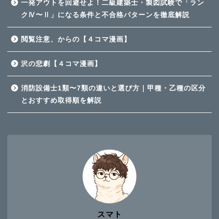
一発アウトを回避せよ！二級建築士・製図試験で「ラン
クⅣ〜Ⅱ」になる条件と不合格パターンを徹底解説
閲覧注意、からの【４コマ漫画】
沢の悲劇【４コマ漫画】
消防設備士1類〜7類の違いと選び方｜甲種・乙種の区分
とおすすめ取得順を解説
スマト