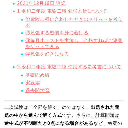
2021年12月19日 追記
1 令和二年度 電験二種 勉強方針について
①電験二種に合格したときのメリットを考え
る
②勉強する習慣を身に着ける
③毎月小テストを実施し、合格すればご褒美
をゲットできる
④勉強を好きになる
2 令和二年度 電験二種 使用する参考書について
基礎固め編
実践編
過去問学習
二次試験は「全部を解く」のではなく、
出題された問
題の中から選んで解く方式
です。さらに、計算問題は
途中式が不明瞭だと0点になる場合がある
など、答案の