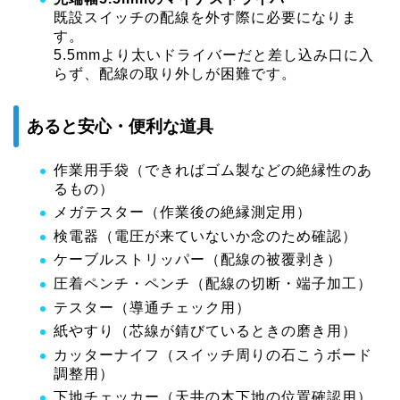
既設スイッチの配線を外す際に必要になりま
す。
5.5mmより太いドライバーだと差し込み口に入
らず、配線の取り外しが困難です。
あると安心・便利な道具
作業用手袋（できればゴム製などの絶縁性のあ
るもの）
メガテスター（作業後の絶縁測定用）
検電器（電圧が来ていないか念のため確認）
ケーブルストリッパー（配線の被覆剥き）
圧着ペンチ・ペンチ（配線の切断・端子加工）
テスター（導通チェック用）
紙やすり（芯線が錆びているときの磨き用）
カッターナイフ（スイッチ周りの石こうボード
調整用）
下地チェッカー（天井の木下地の位置確認用）