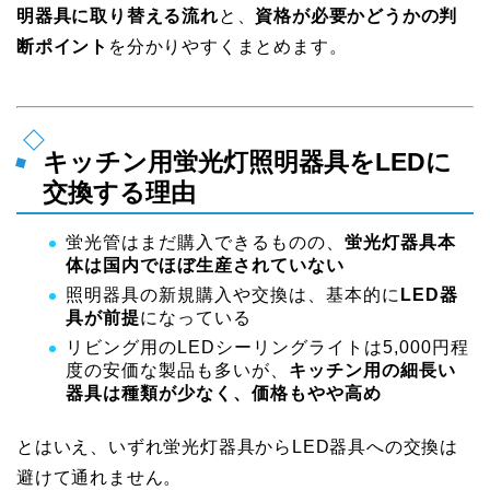
明器具に取り替える流れ
と、
資格が必要かどうかの判
断ポイント
を分かりやすくまとめます。
キッチン用蛍光灯照明器具をLEDに
交換する理由
蛍光管はまだ購入できるものの、
蛍光灯器具本
体は国内でほぼ生産されていない
照明器具の新規購入や交換は、基本的に
LED器
具が前提
になっている
リビング用のLEDシーリングライトは5,000円程
度の安価な製品も多いが、
キッチン用の細長い
器具は種類が少なく、価格もやや高め
とはいえ、いずれ蛍光灯器具からLED器具への交換は
避けて通れません。