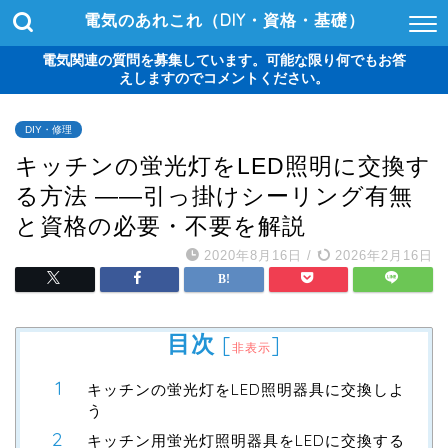
電気のあれこれ（DIY・資格・基礎）
電気関連の質問を募集しています。可能な限り何でもお答
えしますのでコメントください。
DIY・修理
キッチンの蛍光灯をLED照明に交換す
る方法 ――引っ掛けシーリング有無
と資格の必要・不要を解説
2020年8月16日
/
2026年2月16日
目次
[
]
非表示
キッチンの蛍光灯をLED照明器具に交換しよ
う
キッチン用蛍光灯照明器具をLEDに交換する